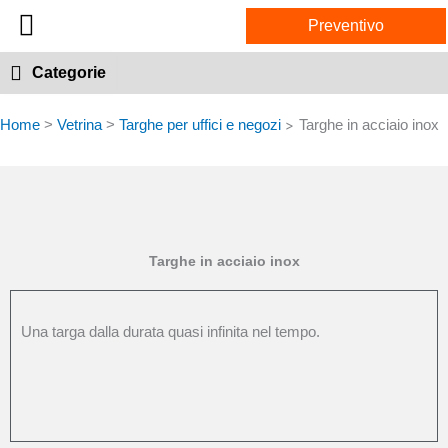
Vai
Preventivo
al
contenuto
Online shop
Categorie
Home
>
Vetrina
>
Targhe per uffici e negozi
Targhe in acciaio inox
>
Targhe in acciaio inox
Una targa dalla durata quasi infinita nel tempo.