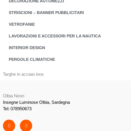
DECORAZIONE AUTOMEZZI
STRISCIONI – BANNER PUBBLICITARI
VETROFANIE
LAVORAZIONI E ACCESSORI PER LA NAUTICA
INTERIOR DESIGN
PERGOLE CLIMATICHE
Targhe in acciaio inox
Olbia Neon
Insegne Luminose Olbia, Sardegna
Tel: 078950673
F
I
a
n
c
s