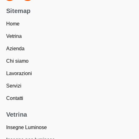
e
t
b
a
Sitemap
o
g
o
r
k
a
Home
-
m
f
Vetrina
Azienda
Chi siamo
Lavorazioni
Servizi
Contatti
Vetrina
Insegne Luminose