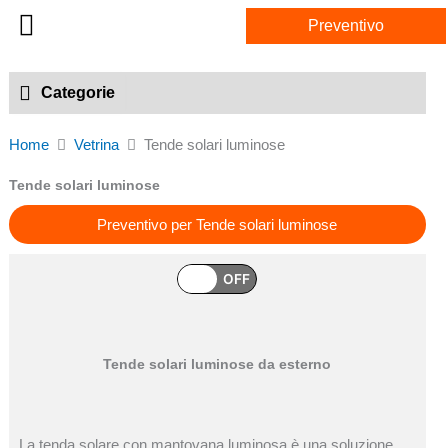
Vai
Preventivo
al
contenuto
Online shop
Categorie
Home
Vetrina
Tende solari luminose
Tende solari luminose
Preventivo per Tende solari luminose
ON
OFF
Tende solari luminose da esterno
La tenda solare con mantovana luminosa è una soluzione