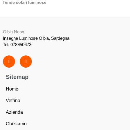
Tende solari luminose
Olbia Neon
Insegne Luminose Olbia, Sardegna
Tel: 078950673
F
I
a
n
c
s
e
t
b
a
Sitemap
o
g
o
r
k
a
Home
-
m
f
Vetrina
Azienda
Chi siamo