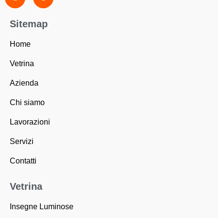
c
s
e
t
b
a
Sitemap
o
g
o
r
k
a
Home
-
m
f
Vetrina
Azienda
Chi siamo
Lavorazioni
Servizi
Contatti
Vetrina
Insegne Luminose