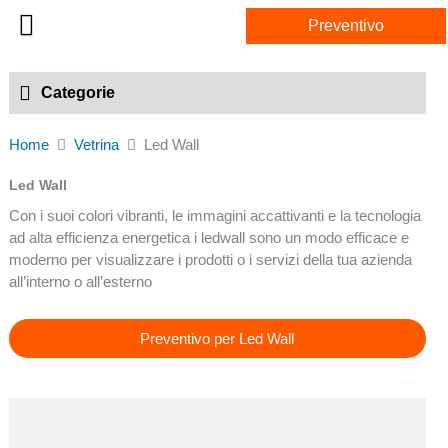
Vai
Preventivo
al
contenuto
Online shop
Categorie
Home
Vetrina
Led Wall
Led Wall
Con i suoi colori vibranti, le immagini accattivanti e la tecnologia
ad alta efficienza energetica i ledwall sono un modo efficace e
moderno per visualizzare i prodotti o i servizi della tua azienda
all’interno o all’esterno
Preventivo per Led Wall