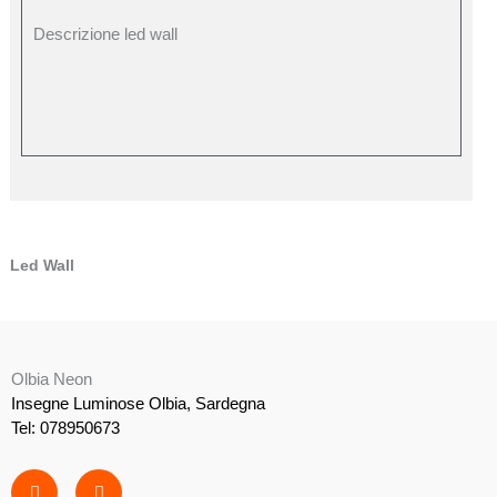
Descrizione led wall
Led Wall
Olbia Neon
Insegne Luminose Olbia, Sardegna
Tel: 078950673
F
I
a
n