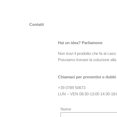
Vai
al
contenuto
Contatti
Hai un idea? Parliamone
Non trovi il prodotto che fa al caso
Possiamo trovare la soluzione alla 
Chiamaci per preventivi o dubbi
+39 0789 50673
LUN – VEN 08:30-13:00 14:30-18:
Nome