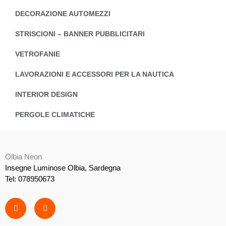
DECORAZIONE AUTOMEZZI
STRISCIONI – BANNER PUBBLICITARI
VETROFANIE
LAVORAZIONI E ACCESSORI PER LA NAUTICA
INTERIOR DESIGN
PERGOLE CLIMATICHE
Olbia Neon
Insegne Luminose Olbia, Sardegna
Tel: 078950673
F
I
a
n
c
s
e
t