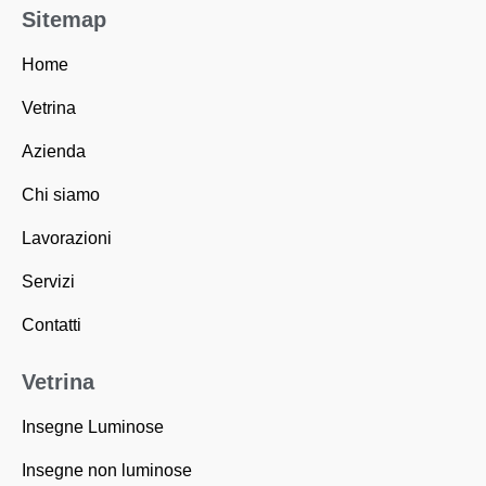
b
a
Sitemap
o
g
o
r
k
a
Home
-
m
f
Vetrina
Azienda
Chi siamo
Lavorazioni
Servizi
Contatti
Vetrina
Insegne Luminose
Insegne non luminose