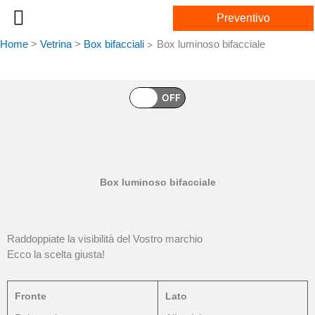
Vai
Preventivo
al
contenuto
Home
>
Vetrina
>
Box bifacciali
Box luminoso bifacciale
>
Online shop
ON
OFF
Box luminoso bifacciale
Raddoppiate la visibilità del Vostro marchio
Ecco la scelta giusta!
Fronte
Lato